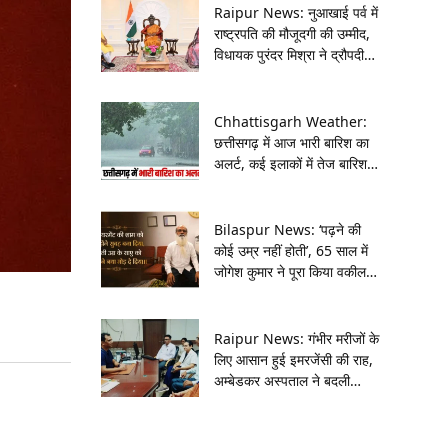
Raipur News: नुआखाई पर्व में
राष्ट्रपति की मौजूदगी की उम्मीद,
विधायक पुरंदर मिश्रा ने द्रौपदी
मुर्मू को दिया आमंत्रण
Chhattisgarh Weather:
छत्तीसगढ़ में आज भारी बारिश का
अलर्ट, कई इलाकों में तेज बारिश
और गरज-चमक की संभावना
Bilaspur News: ‘पढ़ने की
कोई उम्र नहीं होती’, 65 साल में
जोगेश कुमार ने पूरा किया वकील
बनने का अधूरा सपना
Raipur News: गंभीर मरीजों के
लिए आसान हुई इमरजेंसी की राह,
अम्बेडकर अस्पताल ने बदली
प्रवेश व्यवस्था