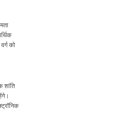
षमता
र्थिक
वर्ग को
 शांति
ंगे।
क्ट्रॉनिक