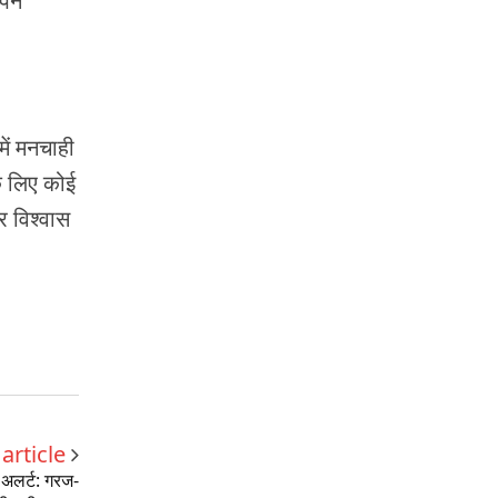
पने
ं मनचाही
े लिए कोई
र विश्वास
article
अलर्ट: गरज-