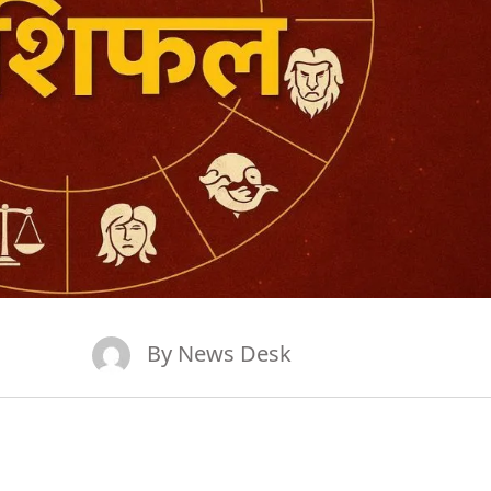
By
News Desk