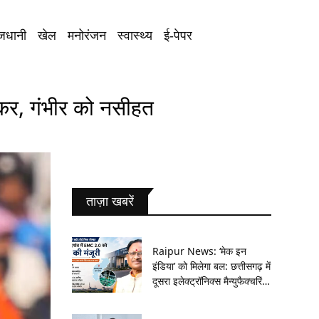
जधानी
खेल
मनोरंजन
स्वास्थ्य
ई-पेपर
रकर, गंभीर को नसीहत
ताज़ा खबरें
Raipur News: ‘मेक इन
इंडिया’ को मिलेगा बल: छत्तीसगढ़ में
दूसरा इलेक्ट्रॉनिक्स मैन्युफैक्चरिंग
क्लस्टर, आधुनिक औद्योगिक
सुविधाएं होंगी विकसित