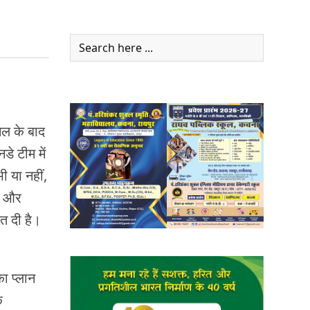
नल के बाद
े टीम में
ी या नहीं,
टन और
त दी है।
ा प्लान
े