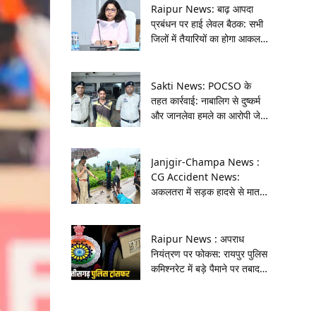
Raipur News: बाढ़ आपदा
प्रबंधन पर हाई लेवल बैठक: सभी
जिलों में तैयारियों का होगा आकलन,
कई विभागों की संयुक्त भागीदारी
Sakti News: POCSO के
तहत कार्रवाई: नाबालिग से दुष्कर्म
और जानलेवा हमले का आरोपी जेल
भेजा गया
Janjgir-Champa News :
CG Accident News:
अकलतरा में सड़क हादसे से मातम,
अज्ञात वाहन चालक फरार, जांच में
जुटी पुलिस
Raipur News : अपराध
नियंत्रण पर फोकस: रायपुर पुलिस
कमिश्नरेट में बड़े पैमाने पर तबादले,
तत्काल जॉइनिंग के निर्देश