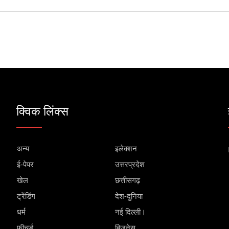
क्विक लिंक्स
अन्य
इलेक्शन
ई-पेपर
उत्तरप्रदेश
खेल
छत्तीसगढ़
ट्रेंडिंग
देश-दुनिया
धर्म
नई दिल्ली।
फीचर्ड
बिजनेस