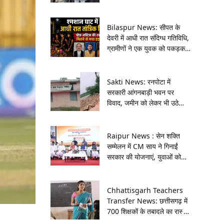
गूंजा मुर्गा चौक
Bilaspur News: सीपत के
देवरी में आधी रात संदिग्ध गतिविधि,
ग्रामीणों ने एक युवक को पकड़कर
पुलिस को सौंपा
Sakti News: रनपोटा में
सरकारी आंगनबाड़ी भवन पर
विवाद, जमीन को लेकर भी उठे
सवाल
Raipur News : सेन शक्ति
सम्मेलन में CM साय ने गिनाईं
सरकार की योजनाएं, युवाओं को
बांटीं प्रशिक्षण किट
Chhattisgarh Teachers
Transfer News: छत्तीसगढ़ में
700 शिक्षकों के तबादले का रास्ता
साफ, 400 प्रकरणों पर नहीं बनी