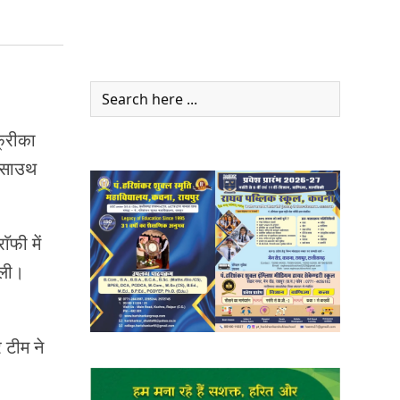
सहमति, पढ़ें पूरी खबर
्रीका
ए साउथ
ॅफी में
ेली।
 टीम ने