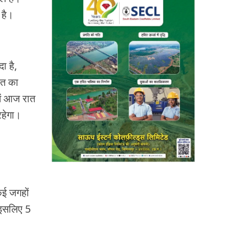
 है।
ा है,
ात का
ें आज रात
रहेगा।
कई जगहों
 इसलिए 5