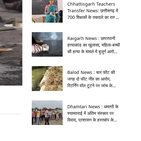
Chhattisgarh Teachers
Transfer News: छत्तीसगढ़ में
700 शिक्षकों के तबादले का रास्ता
साफ, 400 प्रकरणों पर नहीं बनी
सहमति, पढ़ें पूरी खबर
Raigarh News : छापरपानी
हत्याकांड का खुलासा, महिला-बच्ची
की हत्या के मामले में बुजुर्ग आरोपी
गिरफ्तार
Balod News : चार फीट की
जगह दो फीट नींव का आरोप,
रिटर्निंग वॉल टूटने पर जांच के
आदेश
Dhamtari News : धमतरी के
श्यामतराई में अंतिम संस्कार पर
विवाद, प्रशासन के हस्तक्षेप के
बाद हिंदू रीति से हुआ क्रियाकर्म