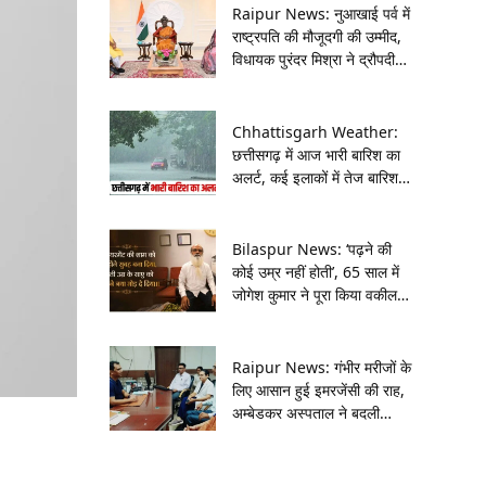
Raipur News: नुआखाई पर्व में
राष्ट्रपति की मौजूदगी की उम्मीद,
विधायक पुरंदर मिश्रा ने द्रौपदी
मुर्मू को दिया आमंत्रण
Chhattisgarh Weather:
छत्तीसगढ़ में आज भारी बारिश का
अलर्ट, कई इलाकों में तेज बारिश
और गरज-चमक की संभावना
Bilaspur News: ‘पढ़ने की
कोई उम्र नहीं होती’, 65 साल में
जोगेश कुमार ने पूरा किया वकील
बनने का अधूरा सपना
Raipur News: गंभीर मरीजों के
लिए आसान हुई इमरजेंसी की राह,
अम्बेडकर अस्पताल ने बदली
प्रवेश व्यवस्था