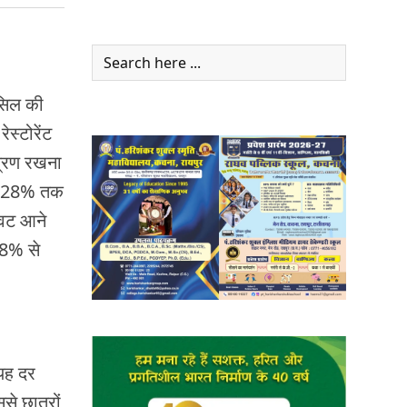
ंसिल की
स्टोरेंट
ंत्रण रखना
हले 28% तक
ावट आने
 18% से
 यह दर
से छात्रों