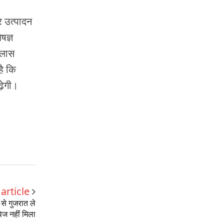
र उत्पादन
षज्ञ
्लास
है कि
ढ़ेगी।
article
 से गुजरात ले
वेज नहीं मिला